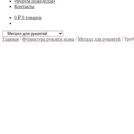
•Форум ножеделов•
Контакты
0 ₽
0 товаров
Главная
/
Фурнитура рукояти ножа
/
Металл для рукоятей
/
Труб