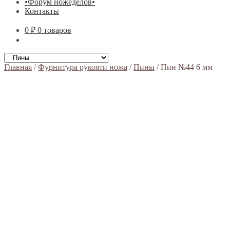
•Форум ножеделов•
Контакты
0 ₽
0 товаров
Главная
/
Фурнитура рукояти ножа
/
Пины
/
Пин №44 6 мм