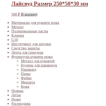
Лайсвуд Размер 250*50*30 мм
500
₽
В корзину
Материалы для рукояти ножа
Металл
Полировальные пасты
Клинки
G10
Инструмент для заточки
Средство защиты
Лента для гриндера
Фурнитура рукояти ножа
Металл для рукоятей
Бусины для паракорда
Паракорд
Пины
Фибра
Микарта
Кожа
Ножны
Литье
Ножи
Распродажа