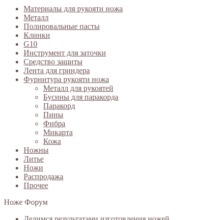
Материалы для рукояти ножа
Металл
Полировальные пасты
Клинки
G10
Инструмент для заточки
Средство защиты
Лента для гриндера
Фурнитура рукояти ножа
Металл для рукоятей
Бусины для паракорда
Паракорд
Пины
Фибра
Микарта
Кожа
Ножны
Литье
Ножи
Распродажа
Прочее
Ноже Форум
Делимся результатами изготовления ножей