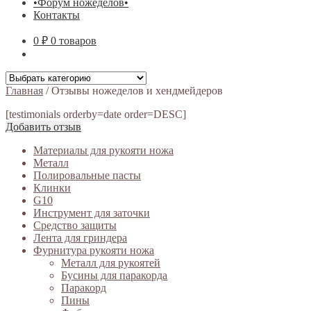
•Форум ножеделов•
Контакты
0 ₽
0 товаров
Главная
/
Отзывы ножеделов и хендмейдеров
[testimonials orderby=date order=DESC]
Добавить отзыв
Материалы для рукояти ножа
Металл
Полировальные пасты
Клинки
G10
Инструмент для заточки
Средство защиты
Лента для гриндера
Фурнитура рукояти ножа
Металл для рукоятей
Бусины для паракорда
Паракорд
Пины