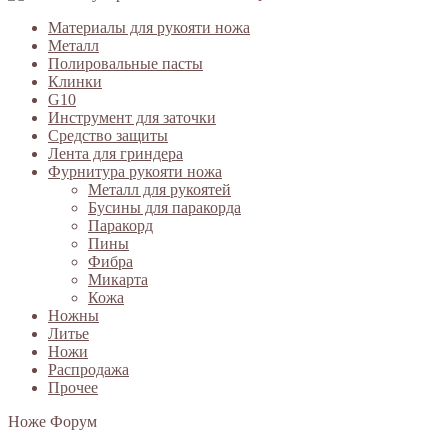
Материалы для рукояти ножа
Металл
Полировальные пасты
Клинки
G10
Инструмент для заточки
Средство защиты
Лента для гриндера
Фурнитура рукояти ножа
Металл для рукоятей
Бусины для паракорда
Паракорд
Пины
Фибра
Микарта
Кожа
Ножны
Литье
Ножи
Распродажа
Прочее
Ноже Форум