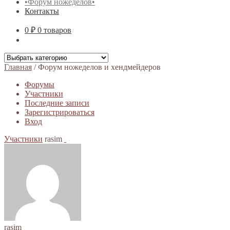
•Форум ножеделов•
Контакты
0 ₽
0 товаров
Главная
/
Форум ножеделов и хендмейдеров
Форумы
Участники
Последние записи
Зарегистрироваться
Вход
Участники
rasim
rasim