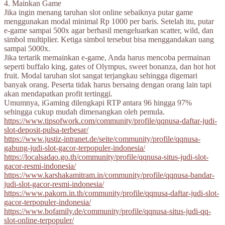
4. Mainkan Game
Jika ingin menang taruhan slot online sebaiknya putar game
menggunakan modal minimal Rp 1000 per baris. Setelah itu, putar
e-game sampai 500x agar berhasil mengeluarkan scatter, wild, dan
simbol multiplier. Ketiga simbol tersebut bisa menggandakan uang
sampai 5000x.
Jika tertarik memainkan e-game, Anda harus mencoba permainan
seperti buffalo king, gates of Olympus, sweet bonanza, dan hot hot
fruit. Modal taruhan slot sangat terjangkau sehingga digemari
banyak orang. Peserta tidak harus bersaing dengan orang lain tapi
akan mendapatkan profit tertinggi.
Umumnya, iGaming dilengkapi RTP antara 96 hingga 97%
sehingga cukup mudah dimenangkan oleh pemula.
https://www.tipsofwork.com/community/profile/qqnusa-daftar-judi-
slot-deposit-pulsa-terbesar/
https://www.justiz-intranet.de/seite/community/profile/qqnusa-
gabung-judi-slot-gacor-terpopuler-indonesia/
https://localsadao.go.th/community/profile/qqnusa-situs-judi-slot-
gacor-resmi-indonesia/
https://www.karshakamitram.in/community/profile/qqnusa-bandar-
judi-slot-gacor-resmi-indonesia/
https://www.pakorn.in.th/community/profile/qqnusa-daftar-judi-slot-
gacor-terpopuler-indonesia/
https://www.bofamily.de/community/profile/qqnusa-situs-judi-qq-
slot-online-terpopuler/