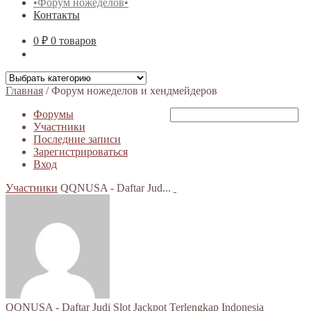
•Форум ножеделов•
Контакты
0 ₽
0 товаров
Главная
/
Форум ножеделов и хендмейдеров
Форумы
Участники
Последние записи
Зарегистрироваться
Вход
Участники
QQNUSA - Daftar Jud...
QQNUSA - Daftar Judi Slot Jackpot Terlengkap Indonesia