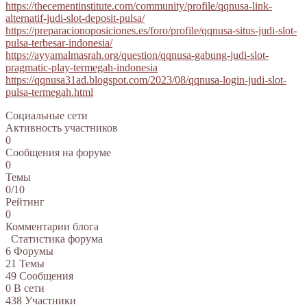
https://thecementinstitute.com/community/profile/qqnusa-link-
alternatif-judi-slot-deposit-pulsa/
https://preparacionoposiciones.es/foro/profile/qqnusa-situs-judi-slot-
pulsa-terbesar-indonesia/
https://ayyamalmasrah.org/question/qqnusa-gabung-judi-slot-
pragmatic-play-termegah-indonesia
https://qqnusa31ad.blogspot.com/2023/08/qqnusa-login-judi-slot-
pulsa-termegah.html
Социальные сети
Активность участников
0
Сообщения на форуме
0
Темы
0/10
Рейтинг
0
Комментарии блога
Статистика форума
6
Форумы
21
Темы
49
Сообщения
0
В сети
438
Участники