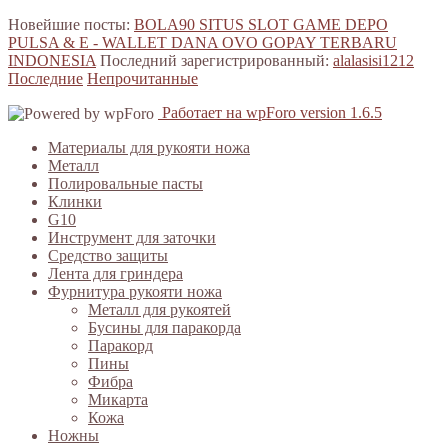
Новейшие посты:
BOLA90 SITUS SLOT GAME DEPO
PULSA & E - WALLET DANA OVO GOPAY TERBARU
INDONESIA
Последний зарегистрированный:
alalasisi1212
Последние
Непрочитанные
Работает на wpForo version 1.6.5
Материалы для рукояти ножа
Металл
Полировальные пасты
Клинки
G10
Инструмент для заточки
Средство защиты
Лента для гриндера
Фурнитура рукояти ножа
Металл для рукоятей
Бусины для паракорда
Паракорд
Пины
Фибра
Микарта
Кожа
Ножны