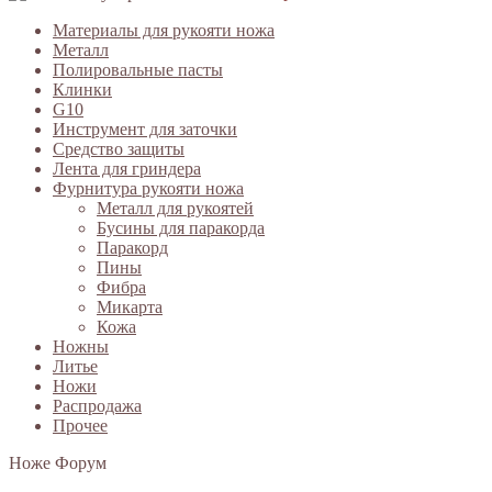
Материалы для рукояти ножа
Металл
Полировальные пасты
Клинки
G10
Инструмент для заточки
Средство защиты
Лента для гриндера
Фурнитура рукояти ножа
Металл для рукоятей
Бусины для паракорда
Паракорд
Пины
Фибра
Микарта
Кожа
Ножны
Литье
Ножи
Распродажа
Прочее
Ноже Форум