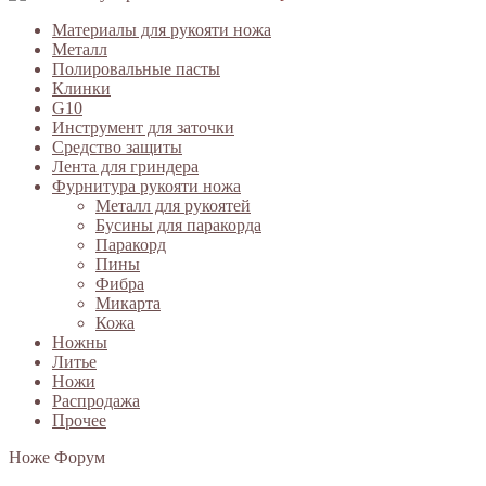
Материалы для рукояти ножа
Металл
Полировальные пасты
Клинки
G10
Инструмент для заточки
Средство защиты
Лента для гриндера
Фурнитура рукояти ножа
Металл для рукоятей
Бусины для паракорда
Паракорд
Пины
Фибра
Микарта
Кожа
Ножны
Литье
Ножи
Распродажа
Прочее
Ноже Форум