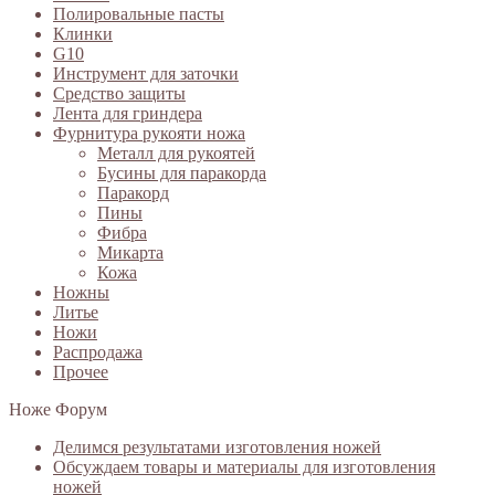
Полировальные пасты
Клинки
G10
Инструмент для заточки
Средство защиты
Лента для гриндера
Фурнитура рукояти ножа
Металл для рукоятей
Бусины для паракорда
Паракорд
Пины
Фибра
Микарта
Кожа
Ножны
Литье
Ножи
Распродажа
Прочее
Ноже Форум
Делимся результатами изготовления ножей
Обсуждаем товары и материалы для изготовления
ножей