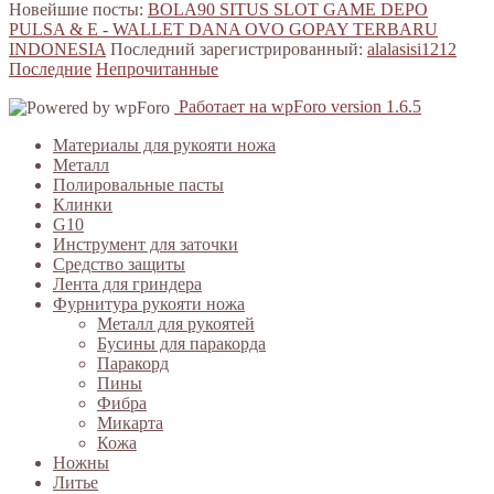
Новейшие посты:
BOLA90 SITUS SLOT GAME DEPO
PULSA & E - WALLET DANA OVO GOPAY TERBARU
INDONESIA
Последний зарегистрированный:
alalasisi1212
Последние
Непрочитанные
Работает на wpForo version 1.6.5
Материалы для рукояти ножа
Металл
Полировальные пасты
Клинки
G10
Инструмент для заточки
Средство защиты
Лента для гриндера
Фурнитура рукояти ножа
Металл для рукоятей
Бусины для паракорда
Паракорд
Пины
Фибра
Микарта
Кожа
Ножны
Литье