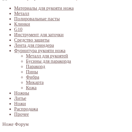
Материалы для рукояти ножа
Металл
Полировальные пасты
Клинки
G10
Инструмент для заточки
Средство защиты
Лента для гриндера
Фурнитура рукояти ножа
Металл для рукоятей
Бусины для паракорда
Паракорд
Пины
Фибра
Микарта
Кожа
Ножны
Литье
Ножи
Распродажа
Прочее
Ноже Форум