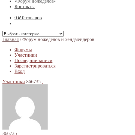
•Форум ножеделов•
Контакты
0 ₽
0 товаров
Главная
/
Форум ножеделов и хендмейдеров
Форумы
Участники
Последние записи
Зарегистрироваться
Вход
Участники
866735
866735