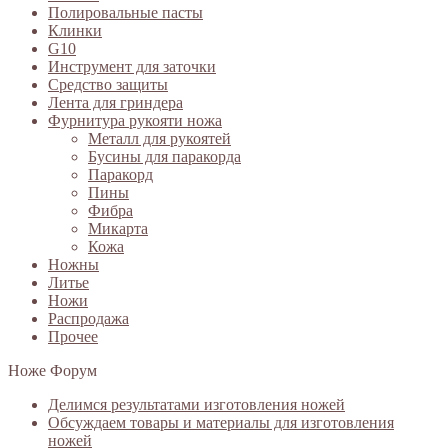
Полировальные пасты
Клинки
G10
Инструмент для заточки
Средство защиты
Лента для гриндера
Фурнитура рукояти ножа
Металл для рукоятей
Бусины для паракорда
Паракорд
Пины
Фибра
Микарта
Кожа
Ножны
Литье
Ножи
Распродажа
Прочее
Ноже Форум
Делимся результатами изготовления ножей
Обсуждаем товары и материалы для изготовления
ножей